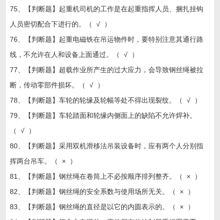
75、【判断题】起重机司机的工作是在起重指挥人员、捆扎挂钩
人员密切配合下进行的。（ √ ）
76、【判断题】起重电磁铁在吊运物件时，要特别注意其通行路
线，不允许在人和设备上面通过。（ √ ）
77、【判断题】超载作业所产生的过大应力，会导致钢丝绳被拉
断，传动零部件损坏。（ √ ）
78、【判断题】车轮的轮缘及轮幅等处不得出现裂纹。（ √ ）
79、【判断题】车轮踏面和轮缘内侧面上的缺陷不允许焊补。
（ √ ）
80、【判断题】采用双机滑移法吊装设备时，应有两个人分别指
挥两台吊车。（ × ）
81、【判断题】钢丝绳在卷筒上不必按顺序排列整齐。（ × ）
82、【判断题】钢丝绳的安全系数与使用场所无关。（ × ）
83、【判断题】钢丝绳的直径是以它的内圆表示的。（ × ）