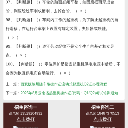
97、【判断题】（）车轮的踏面必须平整，如因磨损而形成台
阶，则应经过车削或磨削，去掉台阶。（ √ ）
98、【判断题】（）车间内工作的起重机，为了防止起重机的自
行滑移，在运行台车架上设置有锚定装置，夹轨器或铁鞋。
（ × ）
99、【判断题】（）遵守劳动纪律不是安全生产的基础和立足
点。（ × ）
100、【判断题】（）零位保护是指当起重机供电电源中断后，不
会因为恢复供电而自动运行。（ × ）
上一篇：
西双版纳州随车吊操作证流动式起重机Q2证办理流程
下一篇：
2025年8月云南省起重机操作证(代码：Q1/Q2)考试培训通知
招生咨询一
招生咨询二
高老师 13529204932
高老师 18487370513
点击拨打
点击拨打