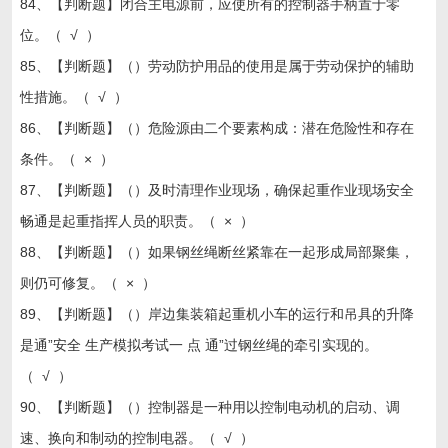
84、【判断题】闭合主电源前，应使所有的控制器手柄置于零
位。（ √ ）
85、【判断题】（）劳动防护用品的使用是属于劳动保护的辅助
性措施。（ √ ）
86、【判断题】（）危险源由二个要素构成：潜在危险性和存在
条件。（ × ）
87、【判断题】（）及时清理作业现场，确保起重作业现场安全
畅通是起重指挥人员的职责。（ × ）
88、【判断题】（）如果钢丝绳断丝紧靠在一起形成局部聚集，
则仍可修复。（ × ）
89、【判断题】（）岸边集装箱起重机小车的运行和吊具的升降
是通”安全 生产模拟考试一 点 通”过钢丝绳的牵引实现的。
（ √ ）
90、【判断题】（）控制器是一种用以控制电动机的启动、调
速、换向和制动的控制电器。（ √ ）