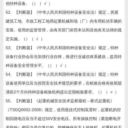
他特种设备。（）（ √ ）
52、【判断题】《中华人民共和国特种设备安全法》规定，房屋
建筑工地、市政工程工地用起重机械和场（厂）内专用机动车辆的
安装、使用的监督管理，由有关部门依照本法和其他有关法律的规
定实施。（）（ √ ）
53、【判断题】《中华人民共和国特种设备安全法》规定，特种
设备行业协会应当加强行业自律，推进行业诚信体系建设，提高特
种设备安全管理水平。（）（ √ ）
54、【判断题】《中华人民共和国特种设备安全法》规定：特种
设备使用单位应当按照安全技术规范的要求，在检验合格有效期届
满前2个月向特种设备检验机构提出定期检验要求。（）（ × ）
55、【判断题】《起重机械安全技术监察规程－桥式起重机》
（TSGQ0002-2008）规定，使用悬挂式控制装置时，起重机的控
制回路电压应当不超过50V安全电压。所有操纵控制（紧急断电开
关除外）都应当是自复位的，能够确保在无人操纵时，起重机处于