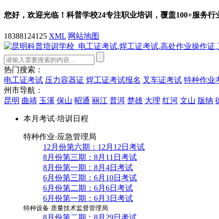
您好，欢迎光临！科普学校
24
专注职业培训，覆盖
100+
服务行
18388124125
XML
网站地图
热门搜索：
电工证考试
压力容器证
焊工证考试报名
叉车证考试
特种作业
州市导航：
昆明
曲靖
玉溪
保山
昭通
丽江
普洱
楚雄
大理
红河
文山
版纳
本月考试·培训日程
特种作业·应急管理局
12月份第六期：12月12日考试
8月份第三期：8月11日考试
8月份第一期：8月4日考试
6月份第三期：6月10日考试
6月份第二期：6月6日考试
6月份第一期：6月3日考试
特种设备·质量技术监督管理局
8月份第二期：8月29日考试