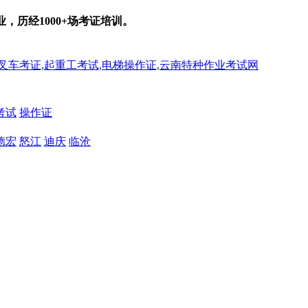
业，历经
1000+
场考证培训。
考试
操作证
德宏
怒江
迪庆
临沧