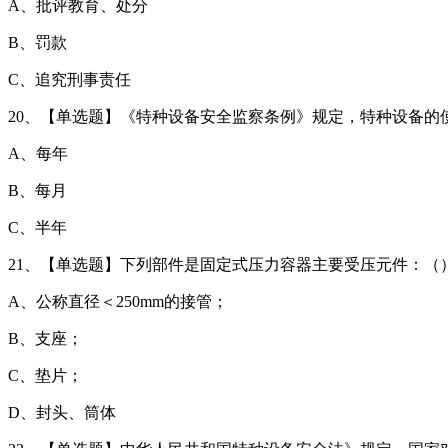
A、批评教育、处分
B、罚款
C、追究刑事责任
20、【单选题】《特种设备安全监察条例》规定，特种设备的使
A、每年
B、每月
C、半年
21、【单选题】下列部件是固定式压力容器主要受压元件：（）
A、公称直径＜250mm的接管；
B、支座；
C、垫片；
D、封头、筒体