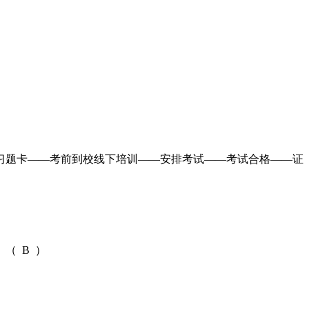
习题卡——考前到校线下培训——安排考试——考试合格——证
（ B ）