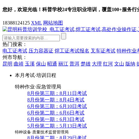
您好，欢迎光临！科普学校
24
专注职业培训，覆盖
100+
服务行
18388124125
XML
网站地图
热门搜索：
电工证考试
压力容器证
焊工证考试报名
叉车证考试
特种作业
州市导航：
昆明
曲靖
玉溪
保山
昭通
丽江
普洱
楚雄
大理
红河
文山
版纳
本月考试·培训日程
特种作业·应急管理局
8月份第三期：8月11日考试
8月份第一期：8月4日考试
6月份第三期：6月10日考试
6月份第二期：6月6日考试
6月份第一期：6月3日考试
5月份第二期：5月13日考试
特种设备·质量技术监督管理局
8月份第二期：8月29日考试