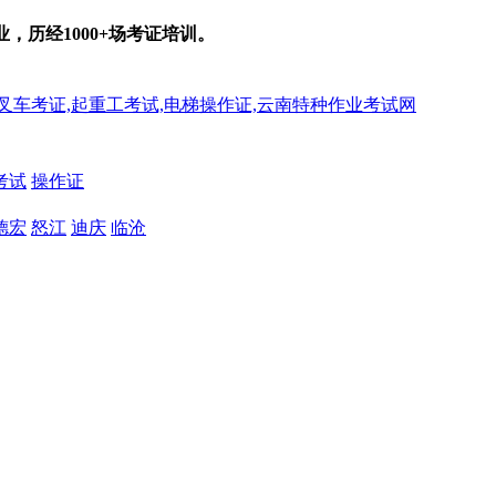
业，历经
1000+
场考证培训。
考试
操作证
德宏
怒江
迪庆
临沧