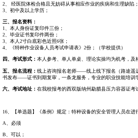
2、 经医院体检合格且无妨碍从事相应作业的疾病和生理缺陷
3、初中及以上学历；
三、报名资料：
1、本人身份证复印件三份；
2、毕业证书复印件两份；
3、本人2寸白底彩色近照6张；
4、《特种作业设备人员考试申请表》2份；（学校提供）
四、考试形式：
本人参考、单人单桌、理论实操均为机考，及格
五、报名流程：
线上咨询报名老师——线上线下报名（路途遥
书发布——证书到期复审，一条龙服务，专业的职业技能培训
六、考试地址：
在我校报考的
西双版纳州勐腊县
压力容器证考
16、【单选题】《条例》规定：特种设备的安全管理人员在进
A、必须
B、可以；