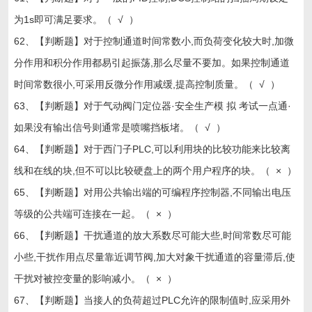
为1s即可满足要求。（ √ ）
62、【判断题】对于控制通道时间常数小,而负荷变化较大时,加微
分作用和积分作用都易引起振荡,那么尽量不要加。如果控制通道
时间常数很小,可采用反微分作用减缓,提高控制质量。（ √ ）
63、【判断题】对于气动阀门定位器·安全生产模 拟 考试一点通·
如果没有输出信号则通常是喷嘴挡板堵。（ √ ）
64、【判断题】对于西门子PLC,可以利用块的比较功能来比较离
线和在线的块,但不可以比较硬盘上的两个用户程序的块。（ × ）
65、【判断题】对用公共输出端的可编程序控制器,不同输出电压
等级的公共端可连接在一起。（ × ）
66、【判断题】干扰通道的放大系数尽可能大些,时间常数尽可能
小些,干扰作用点尽量靠近调节阀,加大对象干扰通道的容量滞后,使
干扰对被控变量的影响减小。（ × ）
67、【判断题】当接人的负荷超过PLC允许的限制值时,应采用外