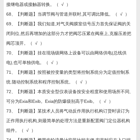
接继电器或接触器转换。（ √ ）
68、【判断题】当调节阀与管道并联时,其可调比降低。（ √ ）
69、【判断题】我们知道,对气关阀膜室信号压力首先保证阀的关
闭到位,然后再增加的这部分力才把阀芯压紧在阀座上,克服压差把
阀芯顶开。（ √ ）
70、【判断题】挂在现场级网络上设备可以由网络供电(总线供
电),也可单独供电。（ √ ）
71、【判断题】按照被控变量的类型将控制系统分为定值控制系
统.随动控制系统和程序控制系统。（ √ ）
72、【判断题】本质安全型仪表设备按安全程度和使用场所不同,
可分为Exia和Exib。Exia的防爆级别高于Exib。（ √ ）
73、【判断题】某技术人员将气动反作用执行机构订货时误订为
正作用执行机构,则最简单的处理方法是重新配置阀门定位器机构
组件。（ √ ）
74、【判断题】椭圆齿轮流量计安装比较方便,安装时应在入口端