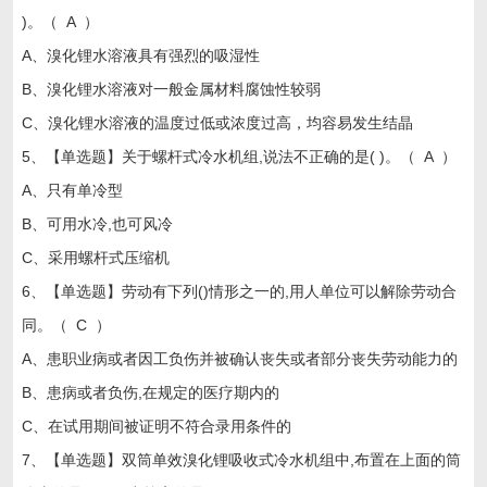
)。（ A ）
A、溴化锂水溶液具有强烈的吸湿性
B、溴化锂水溶液对一般金属材料腐蚀性较弱
C、溴化锂水溶液的温度过低或浓度过高，均容易发生结晶
5、【单选题】关于螺杆式冷水机组,说法不正确的是( )。（ A ）
A、只有单冷型
B、可用水冷,也可风冷
C、采用螺杆式压缩机
6、【单选题】劳动有下列()情形之一的,用人单位可以解除劳动合
同。（ C ）
A、患职业病或者因工负伤并被确认丧失或者部分丧失劳动能力的
B、患病或者负伤,在规定的医疗期内的
C、在试用期间被证明不符合录用条件的
7、【单选题】双筒单效溴化锂吸收式冷水机组中,布置在上面的筒