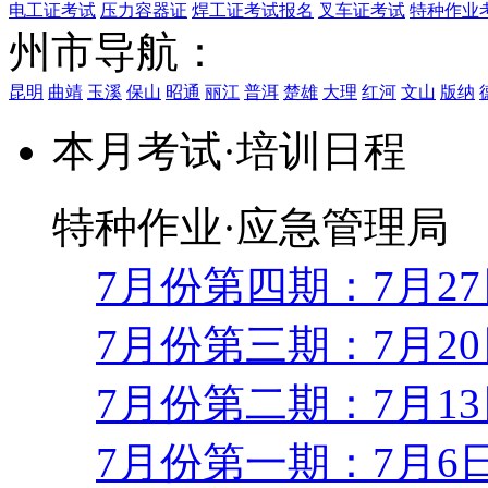
电工证考试
压力容器证
焊工证考试报名
叉车证考试
特种作业
州市导航：
昆明
曲靖
玉溪
保山
昭通
丽江
普洱
楚雄
大理
红河
文山
版纳
本月考试·培训日程
特种作业·应急管理局
7月份第四期：7月2
7月份第三期：7月2
7月份第二期：7月1
7月份第一期：7月6