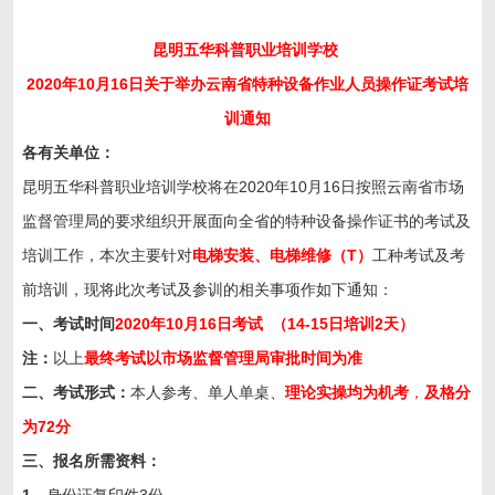
昆明五华科普职业培训学校
2020
年
10
月16日关于举办
云南省
特种
设备作业人员操作证考试培
训通知
各有关单位：
昆明五华科普职业培训学校将在2020年10月16日按照云南省市场
监督管理局的要求组织开展面向全省的特种设备操作证书的考试及
培训工作，本次主要针对
电梯安装、电梯维修（T）
工种考试及考
前培训，现将此次考试及参训的相关事项作如下通知：
一、考试时间
2020年10月16日考试 （14-15日培训2天）
注：
以上
最终考试以市场监督管理局审批时间为准
二、
考试形式：
本人参考、单人单桌、
理论实操均为
机考
，
及格分
为
72
分
三、
报名所需资料：