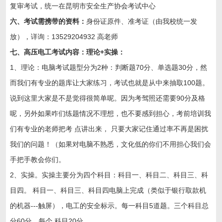
复审考试，统一在昆明市安全生产协会考试中心
六、考试需携带的资料：
身份证原件、准考证（由我校统一发
放），详询：13529204932 高老师
七、高压电工考试内容：理论+实操：
1、理论：电脑考试题型分为2种：判断题70分、单选题30分，然
而我们有专业的题库让大家练习，考试也就是从中来抽取100题。
说到这里大家是不是觉得很简单呢。因为考驾照还需要90分及格
呢，另外如果咋们练题情况不理想，也不要感到担心，考前培训我
们有专业的老师把考 点讲出来， 只要大家记住通过率不再是困扰
我们的问题！（如果对电脑不熟悉，文化低的你们不用担心我们会
手把手教会你们。
2、实操。实操主要分为四个科目：科目一、科目二、科目三、科
目四。 科目一、科目三、科目四电脑上完成（类似于银行取款机
的机器---触屏），电工的安全标示。每一科目5道题。三个科目总
分60分，每个 科目20分。