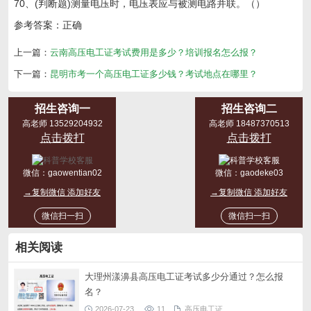
70、(判断题)测量电压时，电压表应与被测电路并联。（）
参考答案：正确
上一篇：
云南高压电工证考试费用是多少？培训报名怎么报？
下一篇：
昆明市考一个高压电工证多少钱？考试地点在哪里？
招生咨询一
招生咨询二
高老师 13529204932
高老师 18487370513
点击拨打
点击拨打
微信：
gaowentian02
微信：
gaodeke03
→复制微信 添加好友
→复制微信 添加好友
微信扫一扫
微信扫一扫
相关阅读
大理州漾濞县高压电工证考试多少分通过？怎么报
名？
2026-07-23
11
高压电工证