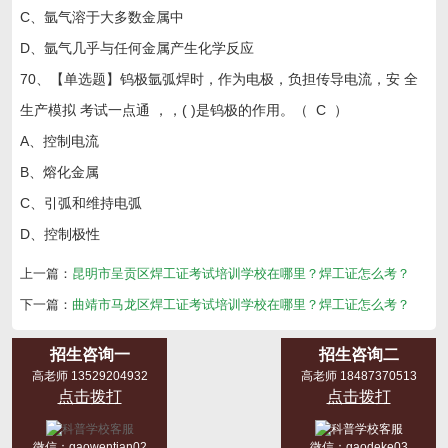
C、氩气溶于大多数金属中
D、氩气几乎与任何金属产生化学反应
70、【单选题】钨极氩弧焊时，作为电极，负担传导电流，安 全
生产模拟 考试一点通 ，，( )是钨极的作用。（ C ）
A、控制电流
B、熔化金属
C、引弧和维持电弧
D、控制极性
上一篇：
昆明市呈贡区焊工证考试培训学校在哪里？焊工证怎么考？
下一篇：
曲靖市马龙区焊工证考试培训学校在哪里？焊工证怎么考？
招生咨询一
招生咨询二
高老师 13529204932
高老师 18487370513
点击拨打
点击拨打
微信：
gaowentian02
微信：
gaodeke03