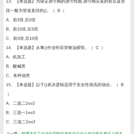
13、【单选题】为保证调节阀的调节性能,调节阀安装的前后直管
段一般为管道直径的()。（ B ）
A、前3倍,后3倍
B、前10倍,后3倍
C、前3倍,后10倍
14、【单选题】从事()作业时应穿耐油胶鞋。（ C ）
A、机加工
B、酸碱类
C、各种油类
15、【单选题】以下()表决逻辑适用于安全性很高的场合。（ B
）
A、二选二2oo2
B、三选一1oo3
C、三选二2oo3
上一篇：
昭通市化工自动化控制仪表作业证什么地方报名考试？报名费多少钱？