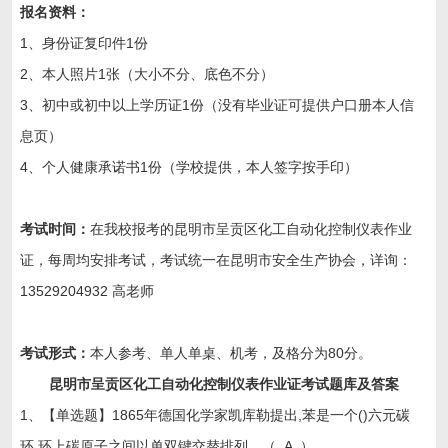
报名资料：
1、身份证复印件1份
2、本人照片1张（大小不分、底色不分）
3、初中或初中以上学历证1份（没有毕业证可提供户口册本人信
息页）
4、个人健康承诺书1份（学校提供，本人签字按手印）
考试时间：
在我校报考的昆明市呈贡区
化工自动化控制仪表作业
证
，每周均安排考试，考试统一在昆明市安全生产协会，详询：
13529204932 高老师
考试形式：
本人参考、单人单桌、机考，及格分为80分。
昆明市呈贡区化工自动化控制仪表作业证考试题库及答案
1、【单选题】1865年德国化学家凯库勒提出,苯是一个()六元碳
环,环上碳原子之间以单双键交替排列。（ A ）