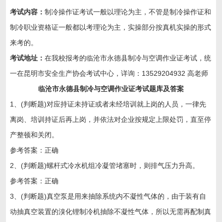
考试内容：
制冷操作证考试一般以理论为主，不管是制冷操作证和
制冷职业资格证一般都以考理论为主，实操部分按真机实操的形式
来考的。
考试地址：
在我校报考的
临沧市永德县
制冷与空调作业证考试，统
一在昆明市安全生产协会考试中心，详询：13529204932 高老师
临沧市永德县制冷与空调作业证考试题库及答案
1、(判断题)对应持证未持证或者未经培训就上岗的人员，一律先
离岗、培训持证后再上岗，并依法对企业按规定上限处罚，直至停
产整顿和关闭。
参考答案：正确
2、(判断题)螺杆式冷水机组冷凝管堵塞时，则排气压力升高。
参考答案：正确
3、(判断题)真空泵是用来抽除系统内不凝性气体的，由于装有自
动抽真空装置的溴化锂制冷机抽除不凝性气体，所以无需再配制真